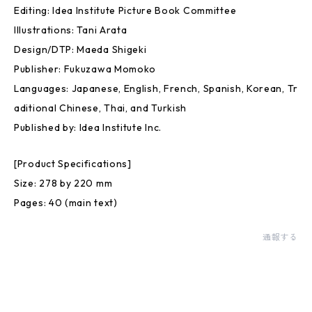
Editing: Idea Institute Picture Book Committee
Illustrations: Tani Arata
Design/DTP: Maeda Shigeki
Publisher: Fukuzawa Momoko
Languages: Japanese, English, French, Spanish, Korean, Tr
aditional Chinese, Thai, and Turkish
Published by: Idea Institute Inc.
[Product Specifications]
Size: 278 by 220 mm
Pages: 40 (main text)
通報する