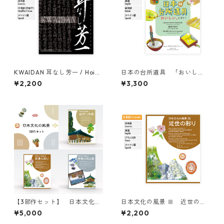
KWAIDAN 耳なし芳一 / Hoich
日本の台所道具 「おいし
i-the-Earless
い」を求めて / Japanese Kit
¥2,200
¥3,300
chen Implements: The Purs
uit of Great Taste
【3部作セット】 日本文化の
日本文化の風景 Ⅲ 近世の彩
風景シリーズ / [Complete Tri
り / Scenes of Japanese Cul
¥5,000
¥2,200
logy] “Scenes of Japanese
ture, Part Ⅲ: Transformatio