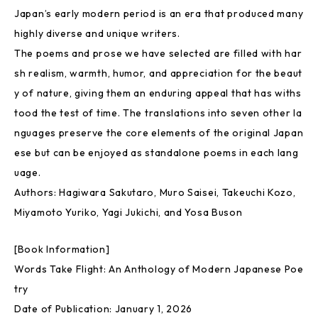
Japan’s early modern period is an era that produced many
highly diverse and unique writers.
The poems and prose we have selected are filled with har
sh realism, warmth, humor, and appreciation for the beaut
y of nature, giving them an enduring appeal that has withs
tood the test of time. The translations into seven other la
nguages preserve the core elements of the original Japan
ese but can be enjoyed as standalone poems in each lang
uage.
Authors: Hagiwara Sakutaro, Muro Saisei, Takeuchi Kozo,
Miyamoto Yuriko, Yagi Jukichi, and Yosa Buson
[Book Information]
Words Take Flight: An Anthology of Modern Japanese Poe
try
Date of Publication: January 1, 2026