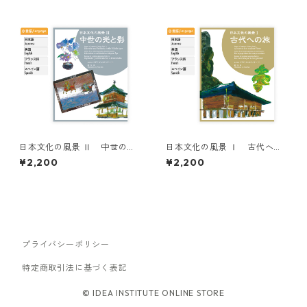
Culture” Series
n and Transcendence in Ear
ly Modern Times
日本文化の風景 Ⅱ 中世の光
日本文化の風景 Ⅰ 古代への
と影 / Scenes of Japanese C
旅 / Scenes of Japanese Cul
¥2,200
¥2,200
ulture, Part Ⅱ: Splendor an
ture, Part Ⅰ: A Journey int
d Sublimity in the Middle Ag
o Ancient Times
es
プライバシーポリシー
特定商取引法に基づく表記
© IDEA INSTITUTE ONLINE STORE