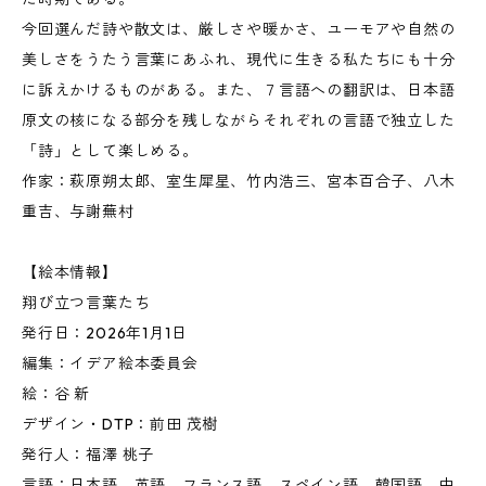
今回選んだ詩や散文は、厳しさや暖かさ、ユーモアや自然の
美しさをうたう言葉にあふれ、現代に生きる私たちにも十分
に訴えかけるものがある。また、７言語への翻訳は、日本語
原文の核になる部分を残しながらそれぞれの言語で独立した
「詩」として楽しめる。
作家：萩原朔太郎、室生犀星、竹内浩三、宮本百合子、八木
重吉、与謝蕪村
【絵本情報】
翔び立つ言葉たち
発行日：2026年1月1日
編集：イデア絵本委員会
絵：谷 新
デザイン・DTP：前田 茂樹
発行人：福澤 桃子
言語：日本語、英語、フランス語、スペイン語、韓国語、中