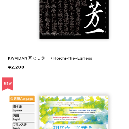
KWAIDAN 耳なし芳一 / Hoichi-the-Earless
¥2,200