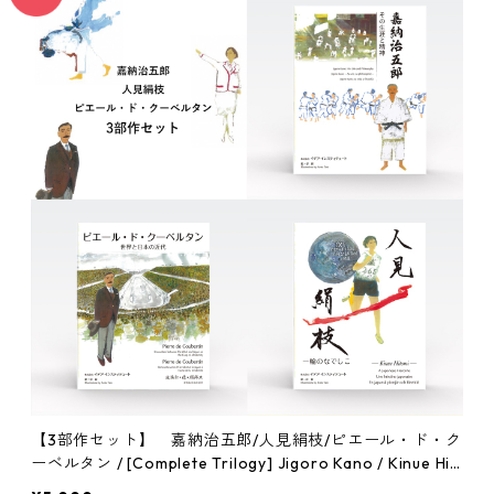
【3部作セット】 嘉納治五郎/人見絹枝/ピエール・ド・ク
ーベルタン / [Complete Trilogy] Jigoro Kano / Kinue Hit
omi / Pierre de Coubertin