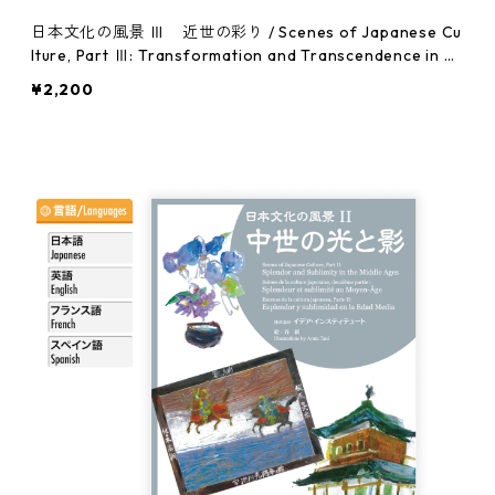
日本文化の風景 Ⅲ 近世の彩り / Scenes of Japanese Cu
lture, Part Ⅲ: Transformation and Transcendence in Ea
rly Modern Times
¥2,200