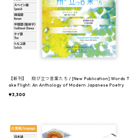
【新刊】 翔び立つ言葉たち / [New Publication] Words T
ake Flight: An Anthology of Modern Japanese Poetry
¥3,300