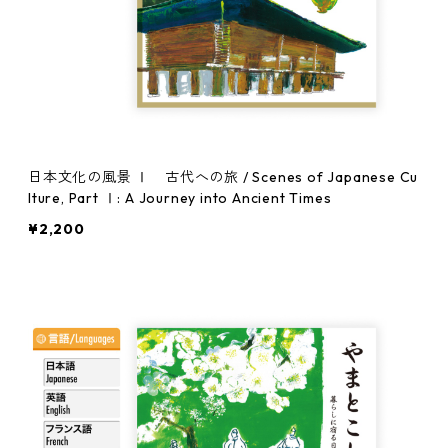
日本文化の風景 Ⅰ 古代への旅 / Scenes of Japanese Cu
lture, Part Ⅰ: A Journey into Ancient Times
¥2,200