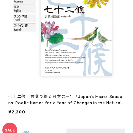
七十二候 言葉で綴る日本の一年 / Japan’s Micro-Seaso
ns: Poetic Names for a Year of Changes in the Natural
World
¥2,200