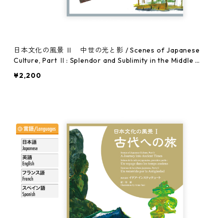
日本文化の風景 Ⅱ 中世の光と影 / Scenes of Japanese
Culture, Part Ⅱ: Splendor and Sublimity in the Middle Ag
es
¥2,200