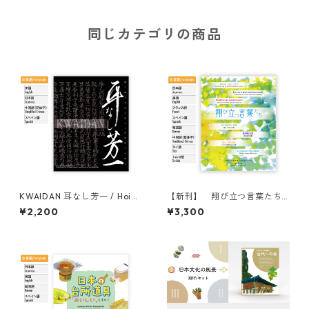
同じカテゴリの商品
KWAIDAN 耳なし芳一 / Hoich
【新刊】 翔び立つ言葉たち /
i-the-Earless
[New Publication] Words Ta
¥2,200
¥3,300
ke Flight: An Anthology of
Modern Japanese Poetry