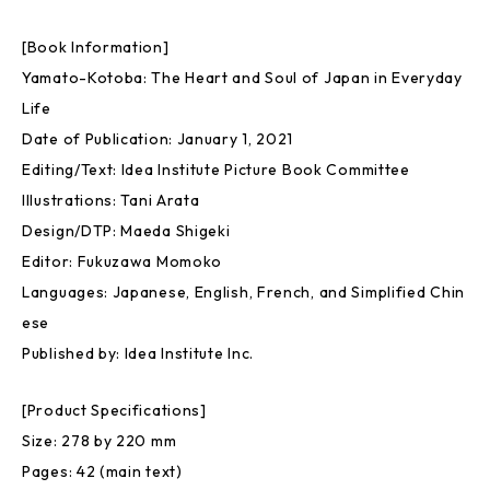
[Book Information]
Yamato-Kotoba: The Heart and Soul of Japan in Everyday
Life
Date of Publication: January 1, 2021
Editing/Text: Idea Institute Picture Book Committee
Illustrations: Tani Arata
Design/DTP: Maeda Shigeki
Editor: Fukuzawa Momoko
Languages: Japanese, English, French, and Simplified Chin
ese
Published by: Idea Institute Inc.
[Product Specifications]
Size: 278 by 220 mm
Pages: 42 (main text)