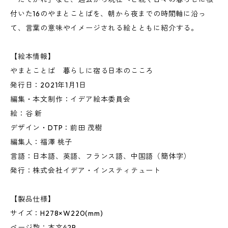
付いた16のやまとことばを、朝から夜までの時間軸に沿っ
て、言葉の意味やイメージされる絵とともに紹介する。
【絵本情報】
やまとことば 暮らしに宿る日本のこころ
発行日：2021年1月1日
編集・本文制作：イデア絵本委員会
絵：谷 新
デザイン・DTP：前田 茂樹
編集人：福澤 桃子
言語：日本語、英語、フランス語、中国語（簡体字）
発行：株式会社イデア・インスティテュート
【製品仕様】
サイズ：H278×W220(mm)
ページ数：本文42P