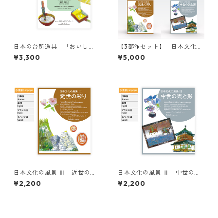
日本の台所道具 「おいし
【3部作セット】 日本文化の
い」を求めて / Japanese Kit
風景シリーズ / [Complete Tri
¥3,300
¥5,000
chen Implements: The Purs
logy] “Scenes of Japanese
uit of Great Taste
Culture” Series
日本文化の風景 Ⅲ 近世の彩
日本文化の風景 Ⅱ 中世の光
り / Scenes of Japanese Cul
と影 / Scenes of Japanese C
¥2,200
¥2,200
ture, Part Ⅲ: Transformatio
ulture, Part Ⅱ: Splendor an
n and Transcendence in Ear
d Sublimity in the Middle Ag
ly Modern Times
es